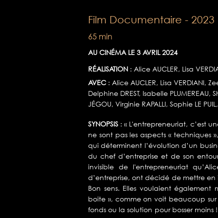
Film Documentaire - 2023
65 min
AU CINÉMA LE 3 AVRIL 2024
RÉALISATION
: Alice AUCLER, Lisa VERDI
AVEC
: Alice AUCLER, Lisa VERDIANI, 
Delphine DREST, Isabelle PLUMEREAU, Sh
JÉGOU, Virginie RAPALLI, Sophie LE PUIL
SYNOPSIS
: « L'entrepreneuriat, c’est u
ne sont pas les aspects « techniques »,
qui déterminent l’évolution d’un busine
du chef d’entreprise et de son entour
invisible de l'entrepreneuriat qu’Al
d’entreprise, ont décidé de mettre en 
Bon sens. Elles voulaient également m
boite », comme on voit beaucoup sur l
fonds ou la solution pour bosser moins !