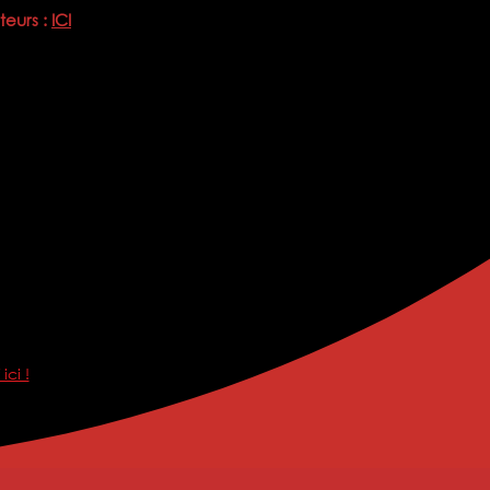
teurs :
ICI
ici !