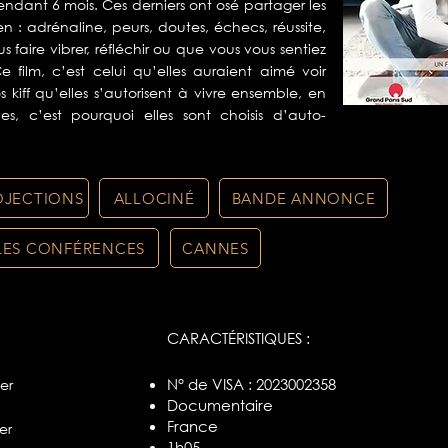
pendant 6 mois. Ces derniers ont osé partager les
n : adrénaline, peurs, doutes, échecs, réussite,
us faire vibrer, réfléchir ou que vous vous sentiez
e film, c’est celui qu’elles auraient aimé voir
 kiff qu’elles s’autorisent à vivre ensemble, en
ves, c’est pourquoi elles sont choisis d’auto-
OJECTIONS
ALLOCINÉ
BANDE ANNONCE
LES CONFÉRENCES
CANNES
CARACTÉRISTIQUES :
N° de VISA : 2023002358
ler
Documentaire
France
er
1h05