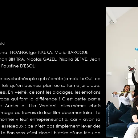
ANI
Zeenat HOANG, Igor NKUKA, Marie BARCQUE,
an BIN TRA, Nicolas GAZEL, Priscilla BEFVE, Jean
, Faustine D'EBOLI
ne psychothérapie qui n’arrête jamais ! » Oui, ce
 tels qu’un business plan ou sa forme juridique,
ss. En vérité, ce sont les blocages, les émotions
age qui font la différence ! C’est cette partie
ice Aucler et Lisa Verdiani, elles-mêmes chefs
image au travers de leur film documentaire : Le
ontrer « leur entrepreneuriat », car « avoir sa
es réseaux : ce n’est pas simplement lever des
 Le Bon sens, c’est donc l’histoire d’une tribu de